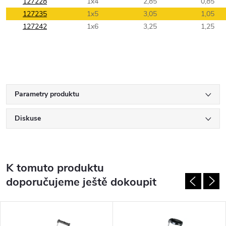
127228
1x4
2,85
0,85
127235
1x5
3,05
1,05
127242
1x6
3,25
1,25
Parametry produktu
Diskuse
K tomuto produktu
doporučujeme ještě dokoupit