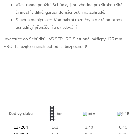
Všestranné použití: Schůdky jsou vhodné pro širokou škálu
činností v dílně, garáži, domácnosti i na zahradě.
Snadná manipulace: Kompaktní rozměry a nízká hmotnost
usnadňují přenášení a skladování.
Investujte do Schůdků 1x5 SEPURO 5 stupně, nášlapy 125 mm,
PROFI a užijte si jejich pohodlí a bezpečnost!
Kód výrobku
(m)
(m)
A
(m)
B
127204
1x2
2,40
0,40