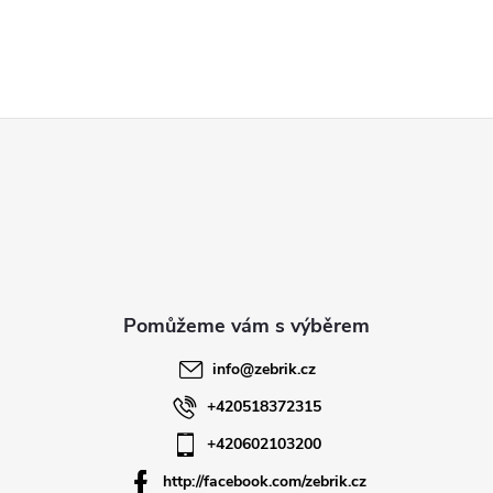
Z
á
p
a
t
info
@
zebrik.cz
í
+420518372315
+420602103200
http://facebook.com/zebrik.cz