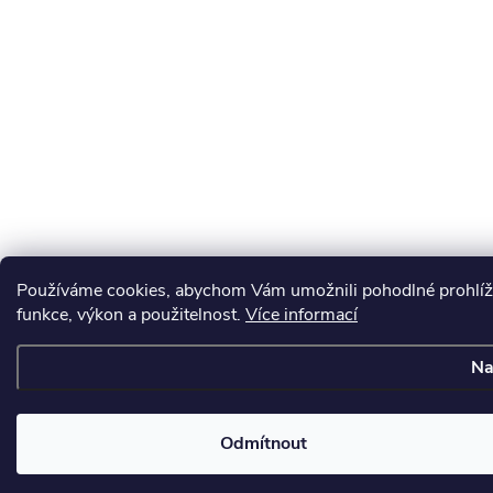
Používáme cookies, abychom Vám umožnili pohodlné prohlíže
funkce, výkon a použitelnost.
Více informací
Na
Odmítnout
Získejt