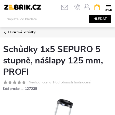
Přejít
NÁKUPNÍ
KOŠÍK
na
obsah
HLEDAT
Hliníkové Schůdky
Schůdky 1x5 SEPURO 5
stupně, nášlapy 125 mm,
PROFI
Podrobnosti hodnocení
Neohodnoceno
Kód produktu:
127235